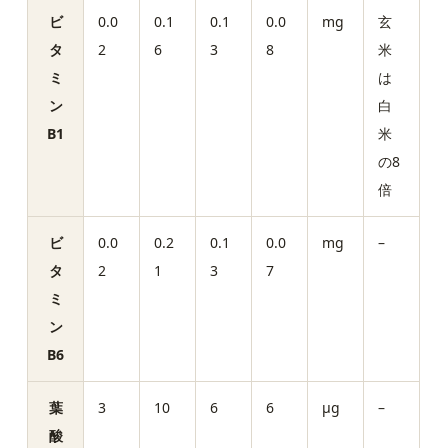
ビ
0.0
0.1
0.1
0.0
mg
玄
タ
2
6
3
8
米
ミ
は
ン
白
B1
米
の8
倍
ビ
0.0
0.2
0.1
0.0
mg
–
タ
2
1
3
7
ミ
ン
B6
葉
3
10
6
6
µg
–
酸