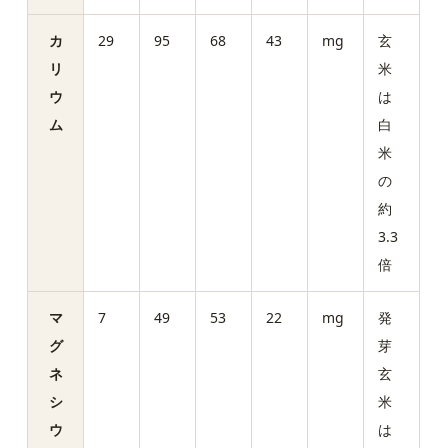
カ
29
95
68
43
mg
玄
リ
米
ウ
は
ム
白
米
の
約
3.3
倍
マ
7
49
53
22
mg
発
グ
芽
ネ
玄
シ
米
ウ
は