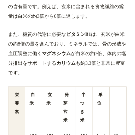
の含有量です。例えば、玄米に含まれる食物繊維の総
量は白米の約3倍から6倍に達します。
また、糖質の代謝に必要な
ビタミンB1
は、玄米が白米
の約8倍の量を含んでおり、ミネラルでは、骨の形成や
血圧調整に働く
マグネシウム
が白米の約7倍、体内の塩
分排出をサポートする
カリウム
も約3.3倍と非常に豊富
です。
栄
白
玄
発
半
単
養
米
米
芽
つ
位
素
玄
き
米
米