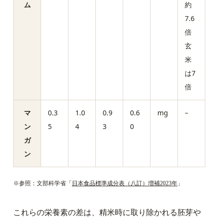
ム
約
7.6
倍
玄
米
は7
倍
マ
0.3
1.0
0.9
0.6
mg
–
ン
5
4
3
0
ガ
ン
※参照：文部科学省「
日本食品標準成分表（八訂）増補2023年
」
これらの栄養素の差は、精米時に取り除かれる胚芽や