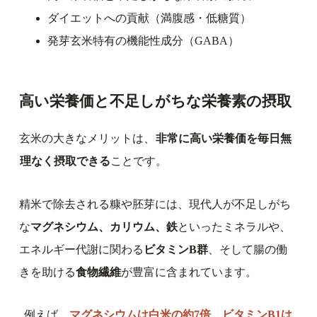
ダイエットへの貢献（満腹感・低糖質）
発芽玄米特有の機能性成分（GABA）
高い栄養価と不足しがちな栄養素の摂取
玄米の大きなメリットは、
非常に高い栄養価を毎日無
理なく摂取できる
ことです。
精米で除去される糠や胚芽には、現代人が不足しがち
な
マグネシウム、カリウム、鉄
といったミネラルや、
エネルギー代謝に関わる
ビタミンB群
、そして腸の働
きを助ける
食物繊維
が豊富に含まれています。
例えば、
マグネシウムは白米の約7倍、ビタミンB1は