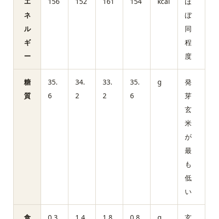
エ
156
152
161
154
kcal
ほ
ネ
ぼ
ル
同
ギ
程
ー
度
糖
35.
34.
33.
35.
g
発
質
6
2
2
6
芽
玄
米
が
最
も
低
い
食
0.3
1.4
1.8
0.8
g
玄