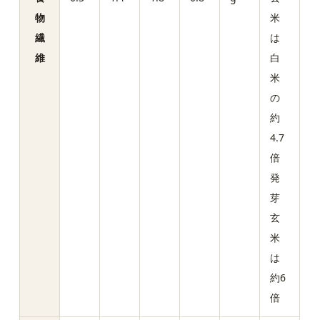
物
米
繊
は
維
白
米
の
約
4.7
倍
発
芽
玄
米
は
約6
倍