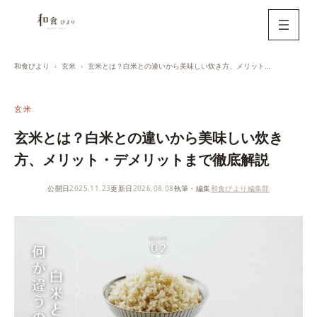
内
容
を
ス
和食びより
玄米
玄米とは？白米との違いから美味しい炊き方、メリット・デメリットまで徹底解説
キ
ッ
玄米
プ
玄米とは？白米との違いから美味しい炊き
方、メリット・デメリットまで徹底解説
公開日
2025.11.23
更新日
2026.08.08
執筆・編集
和食びより編集部