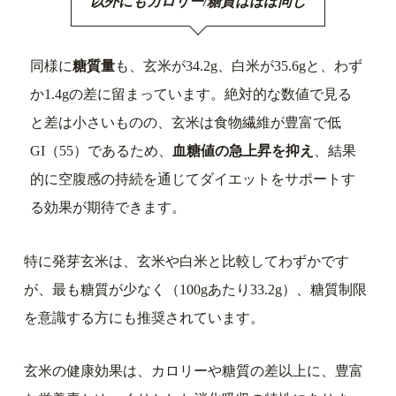
以外にもカロリー/糖質はほぼ同じ
同様に
糖質量
も、玄米が34.2g、白米が35.6gと、わず
か1.4gの差に留まっています。絶対的な数値で見る
と差は小さいものの、玄米は食物繊維が豊富で低
GI（55）であるため、
血糖値の急上昇を抑え
、結果
的に空腹感の持続を通じてダイエットをサポートす
る効果が期待できます。
特に発芽玄米は、玄米や白米と比較してわずかです
が、最も糖質が少なく（100gあたり33.2g）、糖質制限
を意識する方にも推奨されています。
玄米の健康効果は、カロリーや糖質の差以上に、豊富