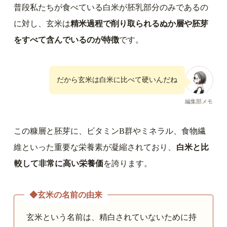
普段私たちが食べている白米が胚乳部分のみであるの
に対し、玄米は
精米過程で削り取られるぬか層や胚芽
をすべて含んでいるのが特徴
です。
だから玄米は白米に比べて硬いんだね
編集部メモ
この糠層と胚芽に、ビタミンB群やミネラル、食物繊
維といった重要な栄養素が凝縮されており、
白米と比
較して非常に高い栄養価
を誇ります。
◆
玄米の名前の由来
玄米という名前は、精白されていないために持