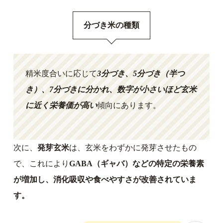
分づき米の種類
精米度合いに応じて
3分づき、5分づき（半つ
き）、7分づきに分かれ、数字が小さいほど玄米
に近く栄養価が高い
傾向にあります。
次に、
発芽玄米
は、玄米をわずかに発芽させたもの
で、これにより
GABA（ギャバ）などの特定の栄養素
が増加し、消化吸収や食べやすさが改善されていま
す。