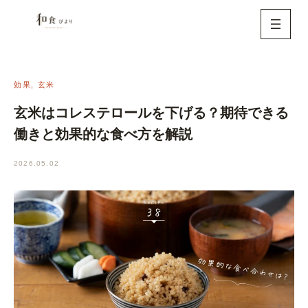
内
容
を
ス
キ
効果
, 
玄米
ッ
玄米はコレステロールを下げる？期待できる
プ
働きと効果的な食べ方を解説
2026.05.02