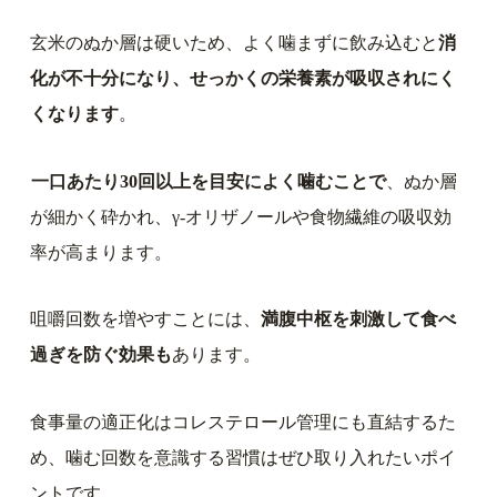
玄米のぬか層は硬いため、よく噛まずに飲み込むと
消
化が不十分になり、せっかくの栄養素が吸収されにく
くなります
。
一口あたり30回以上を目安によく噛むことで
、ぬか層
が細かく砕かれ、γ-オリザノールや食物繊維の吸収効
率が高まります。
咀嚼回数を増やすことには、
満腹中枢を刺激して食べ
過ぎを防ぐ効果も
あります。
食事量の適正化はコレステロール管理にも直結するた
め、噛む回数を意識する習慣はぜひ取り入れたいポイ
ントです。