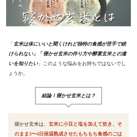
「
玄米は体にいいと聞くけれど独特の食感が苦手で続
けられない
」「
寝かせ玄米の作り方や酵素玄米との違
いを知りたい
」このような悩みをお持ちではないでし
ょうか。
結論！寝かせ玄米とは？
寝かせ玄米は、
玄米に小豆と塩を加えて炊き、そ
のまま3〜4日保温熟成させたもちもち食感のごは