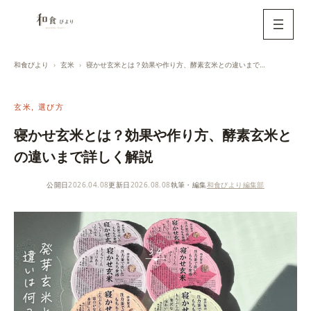
内
容
を
ス
和食びより
玄米
寝かせ玄米とは？効果や作り方、酵素玄米との違いまで詳しく解説
キ
ッ
玄米
, 
選び方
プ
寝かせ玄米とは？効果や作り方、酵素玄米と
の違いまで詳しく解説
公開日
2026.04.08
更新日
2026.08.08
執筆・編集
和食びより編集部