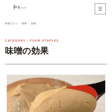
内
容
を
ス
和食びより
味噌
効果
キ
ッ
CATEGORY / FOUR STAPLES
プ
味噌の効果